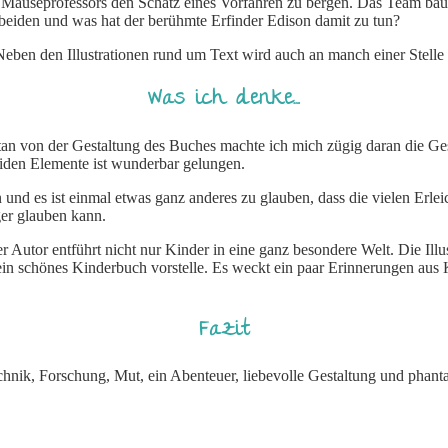
s Mäuseprofessors den Schatz eines Vorfahren zu bergen. Das Team bau
eiden und was hat der berühmte Erfinder Edison damit zu tun?
Neben den Illustrationen rund um Text wird auch an manch einer Stelle d
Was ich denke….
 von der Gestaltung des Buches machte ich mich zügig daran die Gesch
eiden Elemente ist wunderbar gelungen.
und es ist einmal etwas ganz anderes zu glauben, dass die vielen Er
er glauben kann.
 Autor entführt nicht nur Kinder in eine ganz besondere Welt. Die Illus
ir ein schönes Kinderbuch vorstelle. Es weckt ein paar Erinnerungen aus
Fazit
chnik, Forschung, Mut, ein Abenteuer, liebevolle Gestaltung und phantas