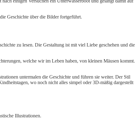
t nach einigen Versuchen ein Unterwasserboot und gelangt damit auf
ie Geschichte über die Bilder fortgeführt.
ichte zu lesen. Die Gestaltung ist mit viel Liebe geschehen und die
leichterungen, welche wir im Leben haben, von kleinen Mäusen kommt.
trationen untermalen die Geschichte und führen sie weiter. Der Stil
 Kindheitstagen, wo noch nicht alles simpel oder 3D-mäßig dargestellt
tische Illustrationen.