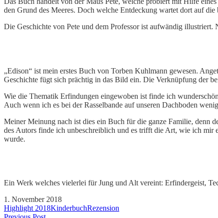
Das Buch handelt von der Maus Pete, welche probiert mit Hilfe eine
den Grund des Meeres. Doch welche Entdeckung wartet dort auf die b
Die Geschichte von Pete und dem Professor ist aufwändig illustriert. 
„Edison“ ist mein erstes Buch von Torben Kuhlmann gewesen. Angetan
Geschichte fügt sich prächtig in das Bild ein. Die Verknüpfung der b
Wie die Thematik Erfindungen eingewoben ist finde ich wunderschön 
Auch wenn ich es bei der Rasselbande auf unseren Dachboden wenig
Meiner Meinung nach ist dies ein Buch für die ganze Familie, denn der
des Autors finde ich unbeschreiblich und es trifft die Art, wie ich m
wurde.
Ein Werk welches vielerlei für Jung und Alt vereint: Erfindergeist, Te
1. November 2018
Highlight 2018
Kinderbuch
Rezension
Previous Post