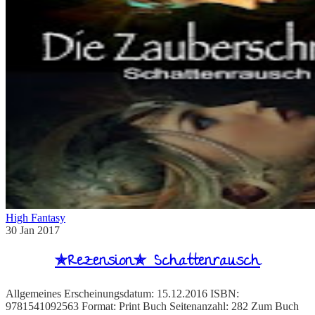
High Fantasy
30
Jan
2017
✯Rezension✯ Schattenrausch
Allgemeines Erscheinungsdatum: 15.12.2016 ISBN:
9781541092563 Format: Print Buch Seitenanzahl: 282 Zum Buch