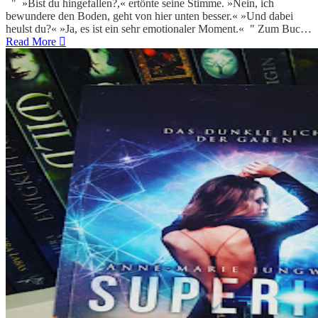
" »Bist du hingefallen?,« ertönte seine Stimme. »Nein, ich
bewundere den Boden, geht von hier unten besser.« »Und dabei
heulst du?« »Ja, es ist ein sehr emotionaler Moment.« " Zum Buc…
Read More