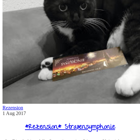
Rezension
1
Aug
2017
*Rezension* Straßensymphonie